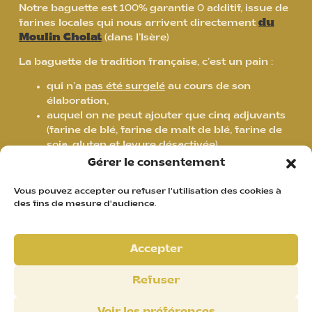
Notre baguette est 100% garantie 0 additif, issue de
farines locales qui nous arrivent directement
du
Moulin Cholat
(dans l’Isère)
La baguette de tradition française, c’est un pain :
qui n’a
pas été surgelé
au cours de son
élaboration,
auquel on ne peut ajouter que cinq adjuvants
(farine de blé, farine de malt de blé, farine de
soja, gluten et levure désactivée).
qui ne contient
aucune substance
destinée à
Gérer le consentement
modifier ses propriétés (goût, couleur, texture
ou conservation),
Vous pouvez accepter ou refuser l'utilisation des cookies à
qui est composé exclusivement d’un mélange
des fins de mesure d'audience.
de farines panifiables de blé, d’eau potable et
de sel,
qui est fermenté à l’aide de levure de
Accepter
panification ou de levain (sa fabrication
demande un temps de fermentation plus long
Refuser
que pour la baguette ordinaire : 15 à 20 heures,
contre 3 à 4 heures),