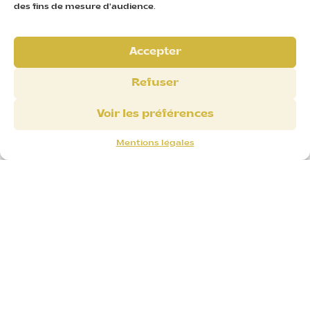
des fins de mesure d'audience.
Accepter
Refuser
Voir les préférences
Mentions légales
(zéro)
ADDITIF
Respect de la tradition française, recettes
simples
: farine, eau, levain … 🥖
Mélanges de graines Bio dans nos pains aux
graines et farine Bio pour notre pain complet